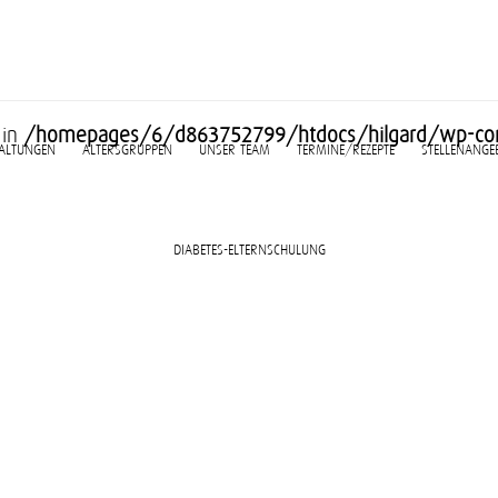
 in
/homepages/6/d863752799/htdocs/hilgard/wp-con
TALTUNGEN
ALTERSGRUPPEN
UNSER TEAM
TERMINE/REZEPTE
STELLENANGE
DIABETES-ELTERNSCHULUNG