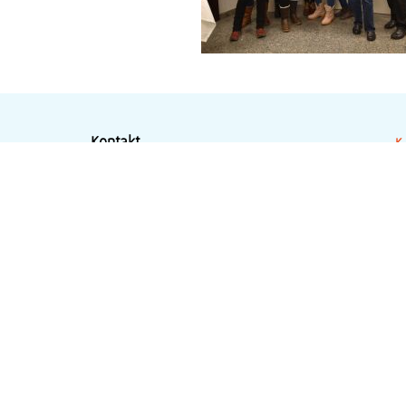
Kontakt
- 
Dr. med. Dörte Hilgard
- 
Kinder- und Jugendärztin
- 
Kinder-Endokrinologie und –Diabetologie
Psychosomatische Grundversorgung
Anthroposophische Medizin
Bahnhofstr. 54, 58452 Witten
Tel.:
02302-56030
Fax: 02302-276648
Handy und Diabetes-Hotline:
0171-9582613
Email:
info@kiju-hilgard.de