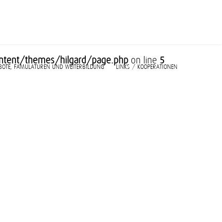
tent/themes/hilgard/page.php
on line
5
BOTE, FAMULATUREN UND WEITERBILDUNG
LINKS / KOOPERATIONEN