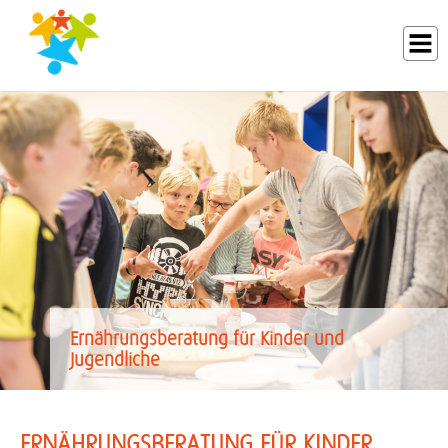
ANFAHRT/PARKEN
LEISTUNGSSPEKTRUM
AKTUELLES/VERANSTALTUNGEN
ALTERSGRUPPEN
UNSER TEAM
TERMINE/REZEPTE
STELLENANGEBOTE, FAMULATUREN UND WEITERBILDUNG
LINKS / KOOPERATIONEN
DIABETES-ELTERNSCHULUNG
Ernährungsberatung für Kinder und
Jugendliche
ERNÄHRUNGSBERATUNG FÜR KINDER,