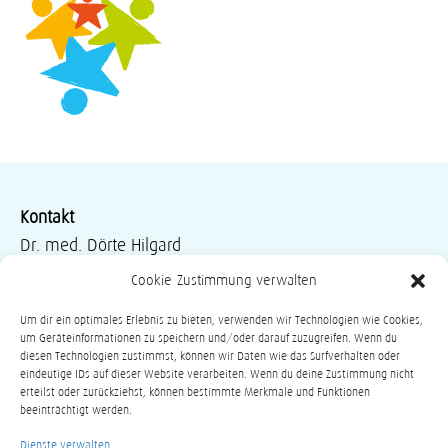
Kontakt
-
Dr. med. Dörte Hilgard
Kinder- und Jugendärztin
Cookie-Zustimmung verwalten
Kinder-Endokrinologie und –Diabetologie
Um dir ein optimales Erlebnis zu bieten, verwenden wir Technologien wie Cookies,
Psychosomatische Grundversorgung
um Geräteinformationen zu speichern und/oder darauf zuzugreifen. Wenn du
Anthroposophische Medizin
diesen Technologien zustimmst, können wir Daten wie das Surfverhalten oder
eindeutige IDs auf dieser Website verarbeiten. Wenn du deine Zustimmung nicht
Bahnhofstr. 54, 58452 Witten
erteilst oder zurückziehst, können bestimmte Merkmale und Funktionen
beeinträchtigt werden.
Tel.:
02302-56030
Fax: 02302-276648
Dienste verwalten