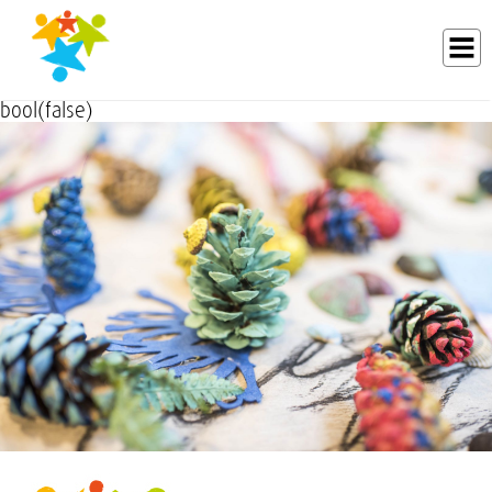
bool(false)
ANFAHRT/PARKEN
LEISTUNGSSPEKTRUM
AKTUELLES/VERANSTALTUNGEN
ALTERSGRUPPEN
UNSER TEAM
TERMINE/REZEPTE
STELLENANGEBOTE, FAMULATUREN UND WEITERBILDUNG
LINKS / KOOPERATIONEN
DIABETES-ELTERNSCHULUNG