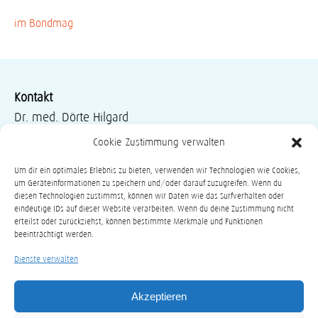
im Bondmag
Kontakt
-
Dr. med. Dörte Hilgard
Kinder- und Jugendärztin
Cookie-Zustimmung verwalten
Kinder-Endokrinologie und –Diabetologie
Um dir ein optimales Erlebnis zu bieten, verwenden wir Technologien wie Cookies,
Psychosomatische Grundversorgung
um Geräteinformationen zu speichern und/oder darauf zuzugreifen. Wenn du
Anthroposophische Medizin
diesen Technologien zustimmst, können wir Daten wie das Surfverhalten oder
eindeutige IDs auf dieser Website verarbeiten. Wenn du deine Zustimmung nicht
Bahnhofstr. 54, 58452 Witten
erteilst oder zurückziehst, können bestimmte Merkmale und Funktionen
beeinträchtigt werden.
Tel.:
02302-56030
Fax: 02302-276648
Dienste verwalten
Handy und Diabetes-Hotline:
0171-9582613
Email:
info@kiju-hilgard.de
Akzeptieren
KONTAKTFORMULAR -