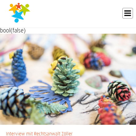
bool(false)
ANFAHRT/PARKEN
LEISTUNGSSPEKTRUM
AKTUELLES/VERANSTALTUNGEN
ALTERSGRUPPEN
UNSER TEAM
TERMINE/REZEPTE
STELLENANGEBOTE, FAMULATUREN UND WEITERBILDUNG
LINKS / KOOPERATIONEN
DIABETES-ELTERNSCHULUNG
Interview mit Rechtsanwalt Zöller